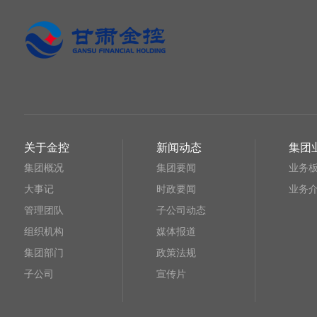
关于金控
新闻动态
集团
集团概况
集团要闻
业务
大事记
时政要闻
业务
管理团队
子公司动态
组织机构
媒体报道
集团部门
政策法规
子公司
宣传片