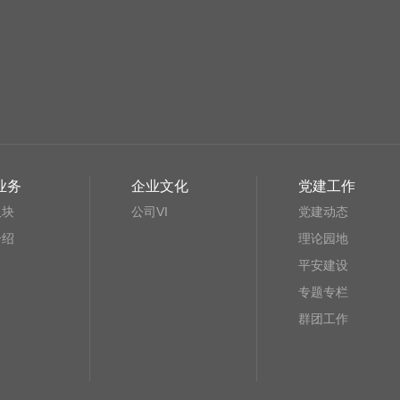
业务
企业文化
党建工作
板块
公司VI
党建动态
介绍
理论园地
平安建设
专题专栏
群团工作